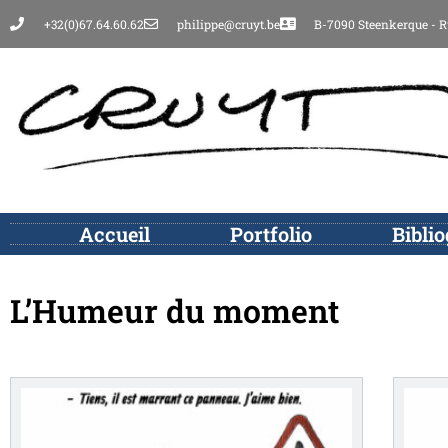
+32(0)67.64.60.62
philippe@cruyt.be
B-7090 Steenkerque - R
Accueil
Portfolio
Bibli
L’Humeur du moment