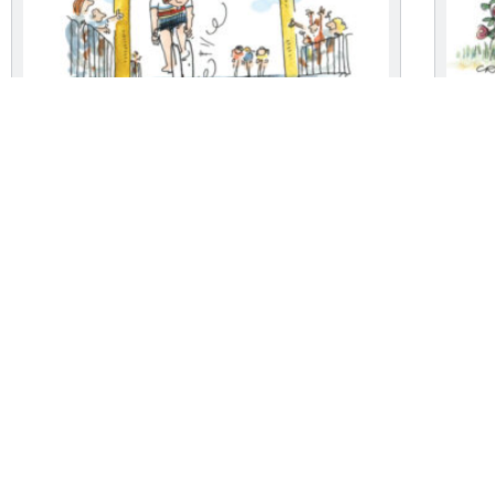
Finish line
Blag
March 30, 2026
March 2
En voilà un qui risque d’être surtout le premier au
Honoro
contrôle anti-dopage.
eux, i
Voir... »
Voir.
Un petit cartoon