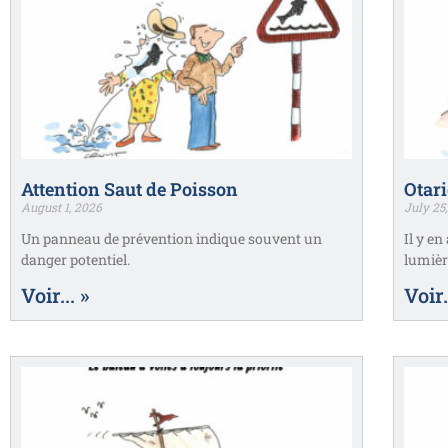
Attention Saut de Poisson
Otari
August 1, 2026
July 25
Un panneau de prévention indique souvent un
Il y en
danger potentiel.
lumièr
Voir... »
Voir.