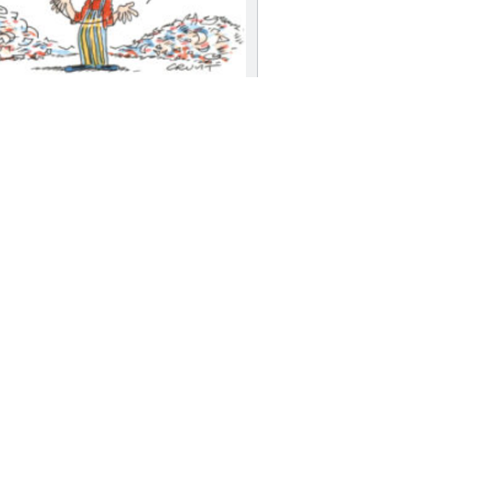
omelette sans casser d’œufs, de la
u’on ne devient