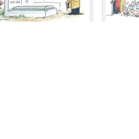
ue cimetière
Jongleur
3, 2026
March 16, 2026
ns nos morts. Tant qu’on dialogue avec
On ne fait pas d’
ls sont vivants dans nos cœurs.
même manière q
.. »
Voir... »
 vaut toujours mieux qu’un long discours