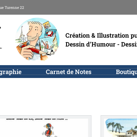
ue Turenne 22
Création & Illustration pu
Dessin d’Humour - Dess
ographie
Carnet de Notes
Boutiq