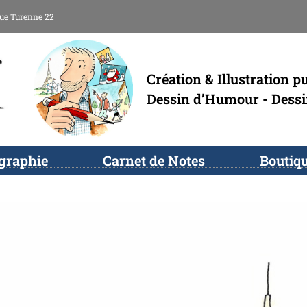
ue Turenne 22
Création & Illustration pu
Dessin d’Humour - Dess
ographie
Carnet de Notes
Boutiq