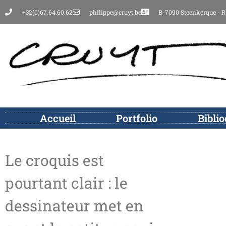
+32(0)67.64.60.62
philippe@cruyt.be
B-7090 Steenkerque - R
Accueil
Portfolio
Bibli
Le croquis est
pourtant clair : le
dessinateur met en